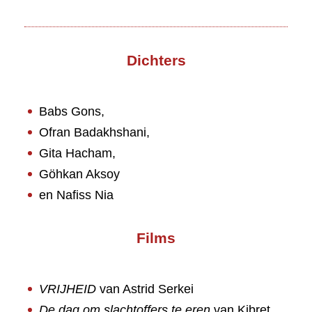
Dichters
Babs Gons,
Ofran Badakhshani,
Gita Hacham,
Göhkan Aksoy
en Nafiss Nia
Films
VRIJHEID
van Astrid Serkei
De dag om slachtoffers te eren
van Kibret