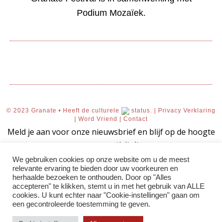
Podium Mozaïek.
© 2023 Granate • Heeft de culturele
status. |
Privacy Verklaring
|
Word Vriend
|
Contact
Meld je aan voor onze nieuwsbrief en blijf op de hoogte
van onze activiteiten.
We gebruiken cookies op onze website om u de meest
relevante ervaring te bieden door uw voorkeuren en
herhaalde bezoeken te onthouden. Door op "Alles
accepteren" te klikken, stemt u in met het gebruik van ALLE
AANMELDEN!
cookies. U kunt echter naar "Cookie-instellingen" gaan om
een ​​gecontroleerde toestemming te geven.
Uw aanmelding voor onze