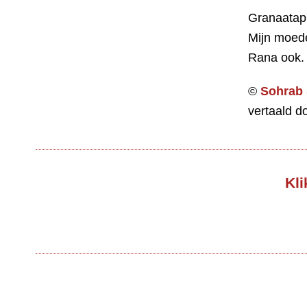
Granaatappe
Mijn moede
Rana ook.
©
Sohrab 
vertaald d
Kli