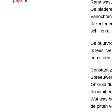
Rana wast 
De bladere
Vanochtend
Ik zei tege
schil en al 
De buurvro
Ik lees “V
een steen, 
Constant z
Spreeuwen 
Onkruid du
Ik ontpit 
Wat was he
de pitten 