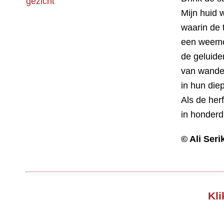
Mijn huid 
waarin de t
een weemoe
de geluide
van wandel
in hun diep
Als de her
in honderd
© Ali Seri
Kli