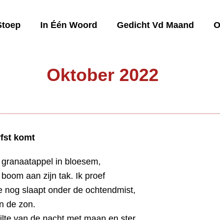
Stoep
In Één Woord
Gedicht Vd Maand
O
Oktober 2022
rfst komt
 granaatappel in bloesem,
 boom aan zijn tak. Ik proef
e nog slaapt onder de ochtendmist,
n de zon.
tilte van de nacht met maan en ster.