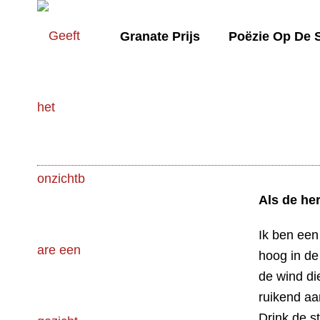
Granate Prijs
Poëzie Op De 
Als de he
Ik ben een
hoog in de
de wind di
ruikend aa
Drink de s