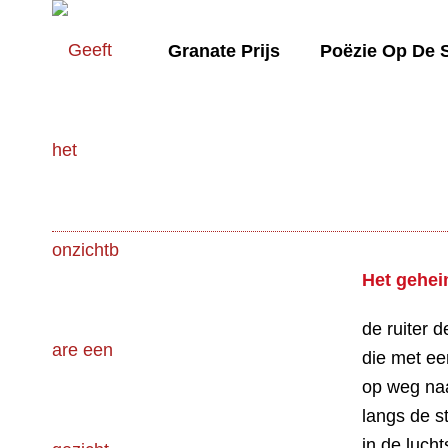
Granate Prijs
Poëzie Op De 
Het gehe
de ruiter d
die met ee
op weg naa
langs de 
in de luch