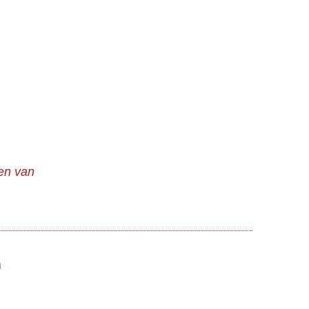
en van
n