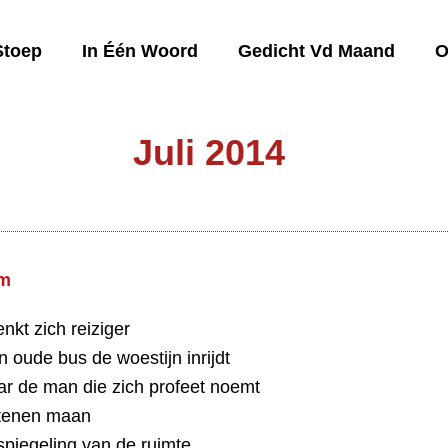
Stoep
In Één Woord
Gedicht Vd Maand
O
Juli 2014
im
enkt zich reiziger
n oude bus de woestijn inrijdt
r de man die zich profeet noemt
stenen maan
tspiegeling van de ruimte