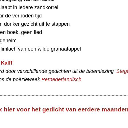
slaapt in iedere zandkorrel
r de verboden tijd
 donker gezicht uit te stappen
een boek, geen lied
sgeheim
glimlach van een wilde granaatappel
Kalff
rd door verschillende gedichten uit de bloemlezing ‘
Steg
dens de poëzieweek
Pernederlandisch
k hier voor het gedicht van eerdere maande