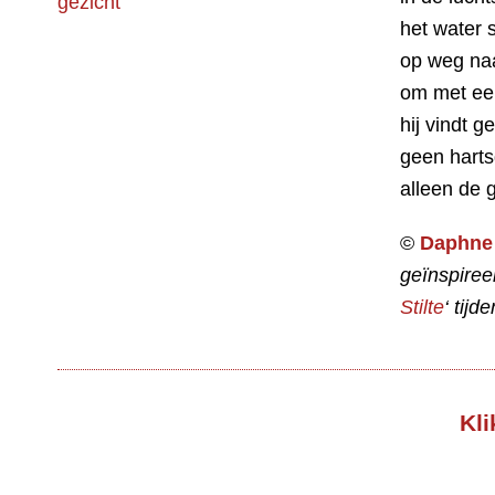
het water 
op weg naa
om met een
hij vindt g
geen hart
alleen de 
©
Daphne 
geïnspiree
Stilte
‘ tij
Kli