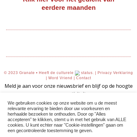
eerdere maanden
© 2023 Granate • Heeft de culturele
status. |
Privacy Verklaring
|
Word Vriend
|
Contact
Meld je aan voor onze nieuwsbrief en blijf op de hoogte
van onze activiteiten.
We gebruiken cookies op onze website om u de meest
relevante ervaring te bieden door uw voorkeuren en
herhaalde bezoeken te onthouden. Door op "Alles
accepteren" te klikken, stemt u in met het gebruik van ALLE
AANMELDEN!
cookies. U kunt echter naar "Cookie-instellingen" gaan om
een ​​gecontroleerde toestemming te geven.
Uw aanmelding voor onze