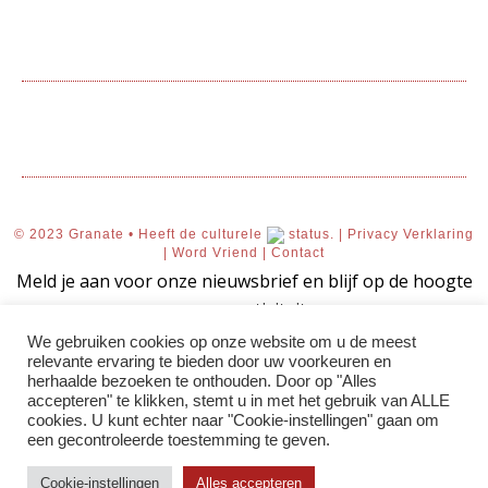
© 2023 Granate • Heeft de culturele
status. |
Privacy Verklaring
|
Word Vriend
|
Contact
Meld je aan voor onze nieuwsbrief en blijf op de hoogte
van onze activiteiten.
We gebruiken cookies op onze website om u de meest
relevante ervaring te bieden door uw voorkeuren en
herhaalde bezoeken te onthouden. Door op "Alles
accepteren" te klikken, stemt u in met het gebruik van ALLE
AANMELDEN!
cookies. U kunt echter naar "Cookie-instellingen" gaan om
een ​​gecontroleerde toestemming te geven.
Uw aanmelding voor onze
Cookie-instellingen
Alles accepteren